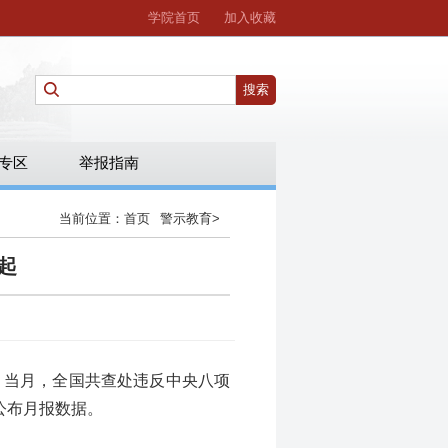
学院首页
加入收藏
搜索
专区
举报指南
当前位置：
首页
警示教育
>
起
。当月，全国共查处违反中央八项
月公布月报数据。